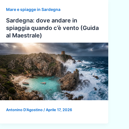
Mare e spiagge in Sardegna
Sardegna: dove andare in
spiaggia quando c’è vento (Guida
al Maestrale)
Antonino D'Agostino
/
Aprile 17, 2026