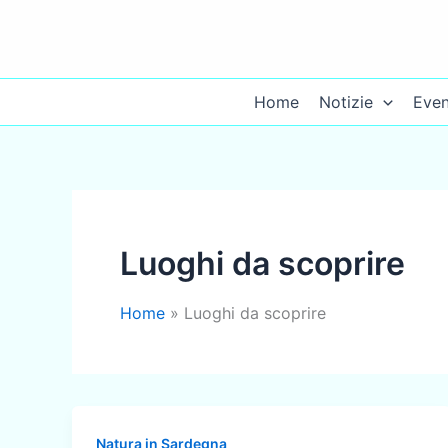
Vai
al
contenuto
Home
Notizie
Even
Luoghi da scoprire
Home
Luoghi da scoprire
Natura in Sardegna