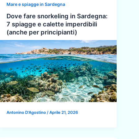
Mare e spiagge in Sardegna
Dove fare snorkeling in Sardegna:
7 spiagge e calette imperdibili
(anche per principianti)
Antonino D'Agostino
/
Aprile 21, 2026