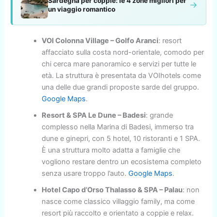
Sardegna per coppie: le 4 zone migliori per
→
un viaggio romantico
VOI Colonna Village – Golfo Aranci
: resort
affacciato sulla costa nord-orientale, comodo per
chi cerca mare panoramico e servizi per tutte le
età. La struttura è presentata da VOIhotels come
una delle due grandi proposte sarde del gruppo.
Google Maps
.
Resort & SPA Le Dune – Badesi
: grande
complesso nella Marina di Badesi, immerso tra
dune e ginepri, con 5 hotel, 10 ristoranti e 1 SPA.
È una struttura molto adatta a famiglie che
vogliono restare dentro un ecosistema completo
senza usare troppo l’auto.
Google Maps
.
Hotel Capo d’Orso Thalasso & SPA – Palau
: non
nasce come classico villaggio family, ma come
resort più raccolto e orientato a coppie e relax.