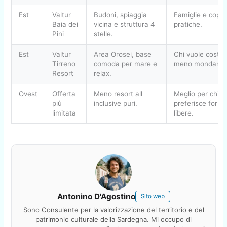
Est
Valtur
Budoni, spiaggia
Famiglie e coppi
Baia dei
vicina e struttura 4
pratiche.
Pini
stelle.
Est
Valtur
Area Orosei, base
Chi vuole costa 
Tirreno
comoda per mare e
meno mondana.
Resort
relax.
Ovest
Offerta
Meno resort all
Meglio per chi
più
inclusive puri.
preferisce formu
limitata
libere.
Antonino D'Agostino
Sito web
Sono Consulente per la valorizzazione del territorio e del
patrimonio culturale della Sardegna. Mi occupo di