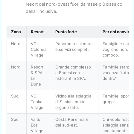
resort del nord-ovest fuori dall’asse più classico
dell’all inclusive.
Zona
Resort
Punto forte
Per chi convien
Nord
VOI
Panorama sul mare
Famiglie e copp
Colonna
e servizi completi.
vogliono nord-e
Village
comodo.
Nord
Resort
Grande complesso
Famiglie stanzial
& SPA
a Badesi con
vacanza “tutto
Le
ristoranti e SPA.
dentro”.
Dune
Sud
VOI
Vicino alla spiaggia
Famiglie, sportiv
Tanka
di Simius, molto
gruppi.
Village
organizzato.
Sud
Valtur
Costa Rei e mare
Chi vuole resort
Eos
del sud-est.
spiaggia senza t
Village
spostamenti.