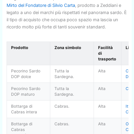
Mirto del Fondatore di Silvio Carta
, prodotto a Zeddiani e
legato a uno dei marchi più rispettati nel panorama sardo. È
il tipo di acquisto che occupa poco spazio ma lascia un
ricordo molto più forte di tanti souvenir standard.
Prodotto
Zona simbolo
Facilità
Link
di
trasporto
Pecorino Sardo
Tutta la
Alta
Case
DOP dolce
Sardegna.
DO
Pecorino Sardo
Tutta la
Alta
Con
DOP maturo
Sardegna.
Bottarga di
Cabras.
Alta
Ittic
Cabras intera
Cab
Bottarga di
Cabras.
Alta
Oro 
Cabras
Cab