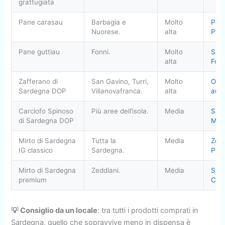
grattugiata
Pane carasau
Barbagia e
Molto
Pani
Nuorese.
alta
Pau
Pane guttiau
Fonni.
Molto
Sard
alta
Foo
Zafferano di
San Gavino, Turri,
Molto
Oper
Sardegna DOP
Villanovafranca.
alta
auto
Carciofo Spinoso
Più aree dell’isola.
Media
Sa
di Sardegna DOP
Mar
Mirto di Sardegna
Tutta la
Media
Zed
IG classico
Sardegna.
Pira
Mirto di Sardegna
Zeddiani.
Media
Silvi
premium
Car
💡 Consiglio da un locale
: tra tutti i prodotti comprati in
Sardegna, quello che sopravvive meno in dispensa è