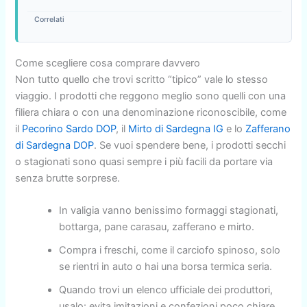
Correlati
Come scegliere cosa comprare davvero
Non tutto quello che trovi scritto “tipico” vale lo stesso
viaggio. I prodotti che reggono meglio sono quelli con una
filiera chiara o con una denominazione riconoscibile, come
il
Pecorino Sardo DOP
, il
Mirto di Sardegna IG
e lo
Zafferano
di Sardegna DOP
. Se vuoi spendere bene, i prodotti secchi
o stagionati sono quasi sempre i più facili da portare via
senza brutte sorprese.
In valigia vanno benissimo formaggi stagionati,
bottarga, pane carasau, zafferano e mirto.
Compra i freschi, come il carciofo spinoso, solo
se rientri in auto o hai una borsa termica seria.
Quando trovi un elenco ufficiale dei produttori,
usalo: evita imitazioni e confezioni poco chiare.